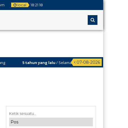
om
local
18
:
21
18
07-08-2026
5 tahun yang lalu
/ Selamat Datang di Web MA Assalamiyah