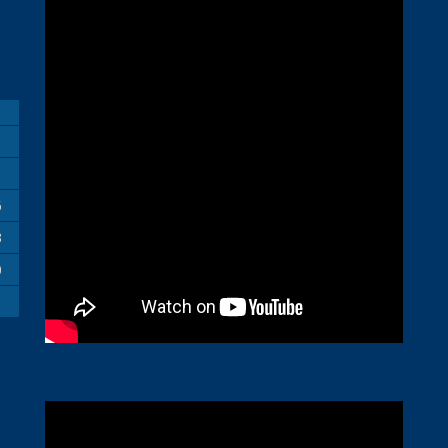
M
6
3
0