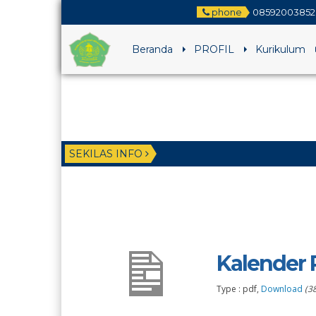
phone
08592003852
Beranda
PROFIL
Kurikulum
SEKILAS INFO
1 tahun 
5 tahun 
Kalender 
Type : pdf,
Download
(3