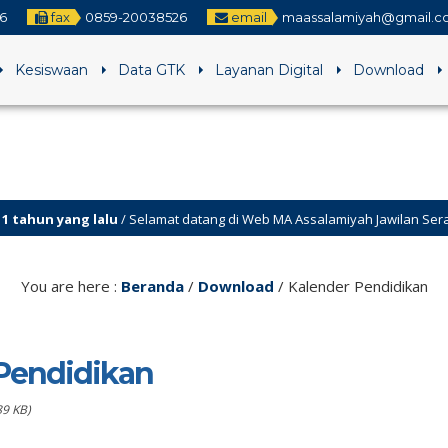
6
fax
0859-20038526
email
maassalamiyah@gmail.c
Kesiswaan
Data GTK
Layanan Digital
Download
yang lalu
/ Selamat datang di Web MA Assalamiyah Jawilan Serang
yang lalu
/ Visi ” Maju Bersatu dalam Kebersamaan “
You are here :
Beranda
/
Download
/
Kalender Pendidikan
Pendidikan
89 KB)