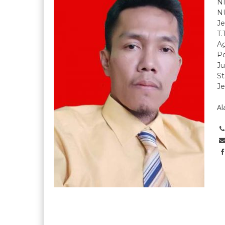
N
N
Je
T.
A
Pe
Ju
St
Je
Al