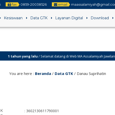
6
fax
0859-20038526
email
maassalamiyah@gmail.c
Kesiswaan
Data GTK
Layanan Digital
Download
hun yang lalu
/ Selamat datang di Web MA Assalamiyah Jawilan Serang
hun yang lalu
/ Visi ” Maju Bersatu dalam Kebersamaan “
You are here :
Beranda
/
Data GTK
/
Danau Suprihatin
IK
: 3602130611790001