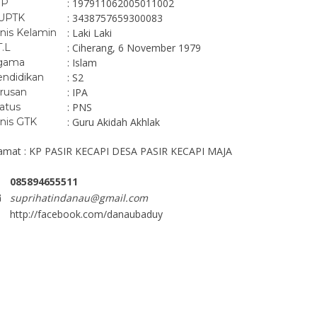
IP
: 197911062005011002
UPTK
: 3438757659300083
nis Kelamin
: Laki Laki
T.L
: Ciherang, 6 November 1979
gama
: Islam
ndidikan
: S2
rusan
: IPA
atus
: PNS
nis GTK
: Guru Akidah Akhlak
amat : KP PASIR KECAPI DESA PASIR KECAPI MAJA
085894655511
suprihatindanau@gmail.com
http://facebook.com/danaubaduy