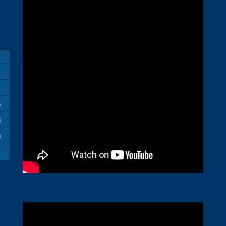
M
6
3
0