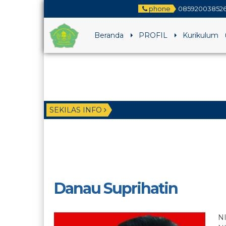
phone
08592003852
Beranda
PROFIL
Kurikulum
SEKILAS INFO
1 ta
5 ta
Danau Suprihatin
N