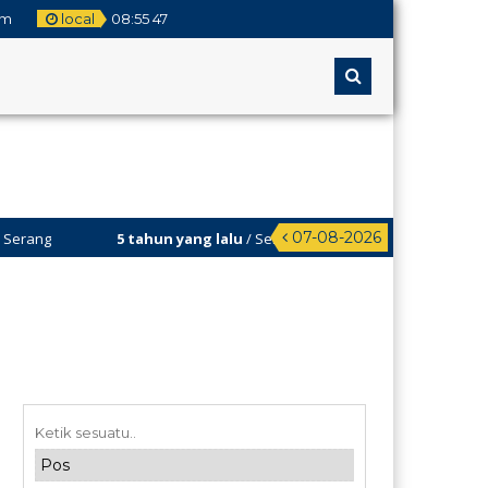
om
local
08
:
55
48
07-08-2026
5 tahun yang lalu
/ Selamat Datang di Web MA Assalamiyah