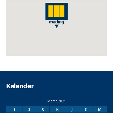
Kalender
Maret 2021
S
S
R
K
J
S
M