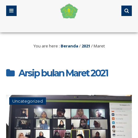
g lalu
/ Selamat Datang di Web MA Assalamiyah
5 tahun yang lalu
/
You are here :
Beranda
/
2021
/
Maret
Arsip bulan Maret 2021
Uncategorized