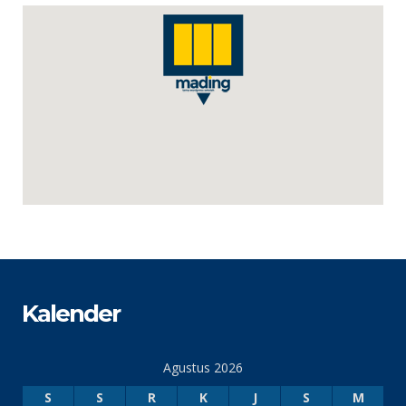
Kalender
Agustus 2026
S
S
R
K
J
S
M