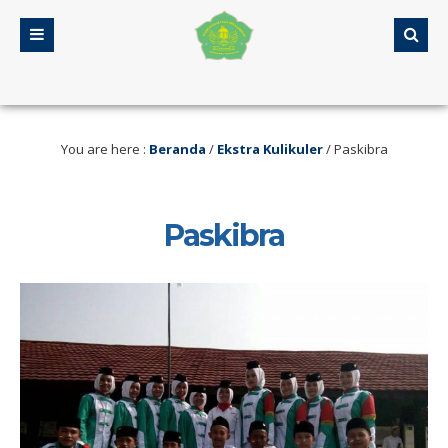
 Serang
5 tahun yang lalu
/ Selamat Datang di Web MA Assalamiyah
You are here :
Beranda
/
Ekstra Kulikuler
/
Paskibra
Paskibra