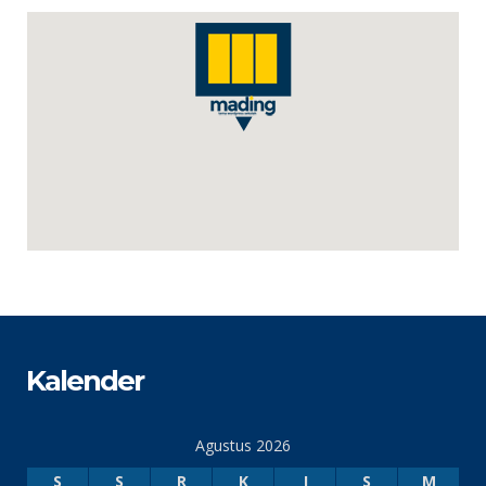
Kalender
Agustus 2026
S
S
R
K
J
S
M