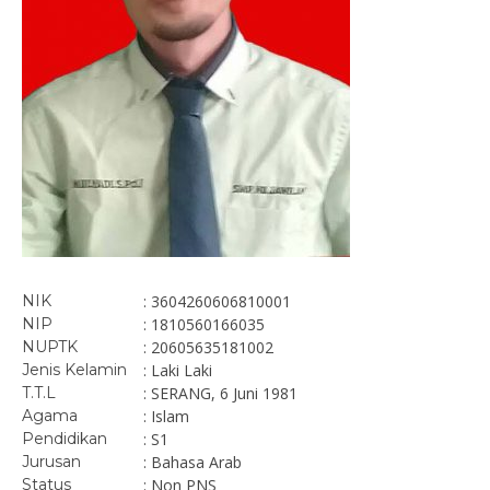
NIK
: 3604260606810001
NIP
: 1810560166035
NUPTK
: 20605635181002
Jenis Kelamin
: Laki Laki
T.T.L
: SERANG, 6 Juni 1981
Agama
: Islam
Pendidikan
: S1
Jurusan
: Bahasa Arab
Status
: Non PNS