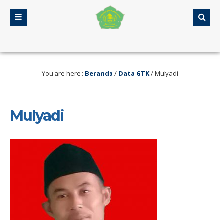
lan Serang
5 tahun yang lalu
/ Selamat Datang di Web MA Assalami
You are here :
Beranda
/
Data GTK
/
Mulyadi
Mulyadi