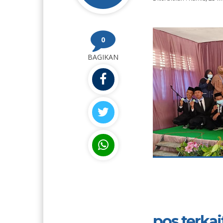
0
BAGIKAN
pos terkait