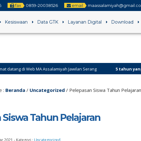
6
fax
0859-20038526
email
maassalamiyah@gmail.c
Kesiswaan
Data GTK
Layanan Digital
Download
di Web MA Assalamiyah Jawilan Serang
5 tahun yang lalu
/ Sela
atu dalam Kebersamaan “
e :
Beranda
/
Uncategorized
/
Pelepasan Siswa Tahun Pelajara
 Siswa Tahun Pelajaran
ar 2021
-
Kategori :
Uncategorized