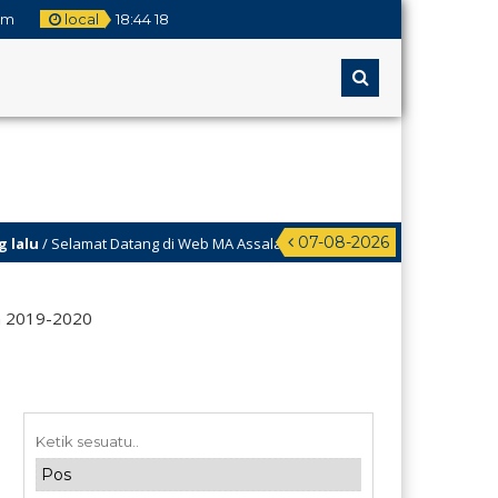
om
local
18
:
44
19
07-08-2026
mat Datang di Web MA Assalamiyah
n 2019-2020