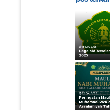
18 Des 2025
Logo MA Assala
2025
22 Okt 2025
Peringatan Maul
Muhamad SWA d
Assalamiyah Ta