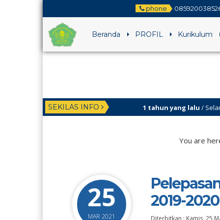
phone
08592003852
Beranda
PROFIL
Kurikulum
SEKILAS INFO
1 tahun yang lalu
/ Selamat datang 
5 tahun yang lalu
/ Visi ” Maju Bers
You are her
Pelepasan
25
2019-2020
MAR 2021
Diterbitkan :
Kamis, 25 M