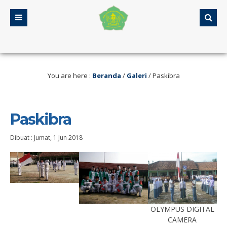
rang
5 tahun yang lalu
/ Selamat Datang di Web MA Assalamiyah
You are here :
Beranda
/
Galeri
/
Paskibra
Paskibra
Dibuat :
Jumat, 1 Jun 2018
OLYMPUS DIGITAL
CAMERA