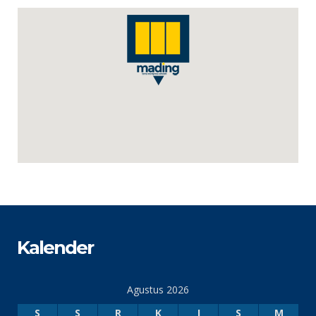
Kalender
Agustus 2026
S
S
R
K
J
S
M