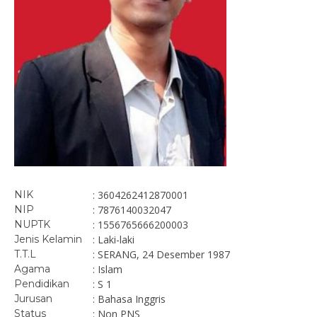
NIK
: 3604262412870001
NIP
: 7876140032047
NUPTK
: 1556765666200003
Jenis Kelamin
: Laki-laki
T.T.L
: SERANG, 24 Desember 1987
Agama
: Islam
Pendidikan
: S 1
Jurusan
: Bahasa Inggris
Status
: Non PNS