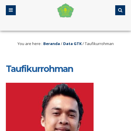
5 tahun yang lalu
/ Selamat Datang di Web MA Assalamiyah
You are here :
Beranda
/
Data GTK
/
Taufikurrohman
Taufikurrohman