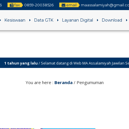
6
fax
0859-20038526
email
maassalamiyah@gmail.c
Kesiswaan
Data GTK
Layanan Digital
Download
 yang lalu
/ Selamat datang di Web MA Assalamiyah Jawilan Serang
 yang lalu
/ Visi ” Maju Bersatu dalam Kebersamaan “
You are here :
Beranda
/
Pengumuman