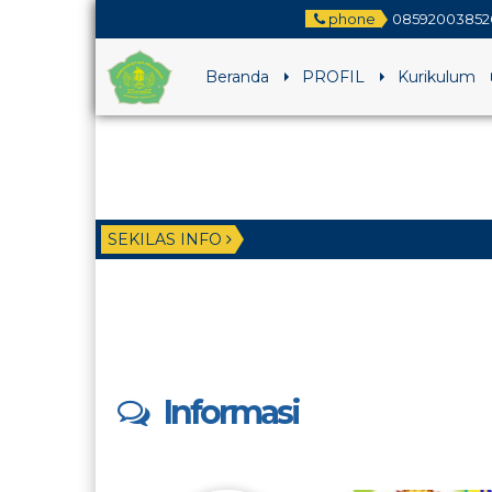
phone
08592003852
Beranda
PROFIL
Kurikulum
SEKILAS INFO
1 tahun
5 tahun
Informasi