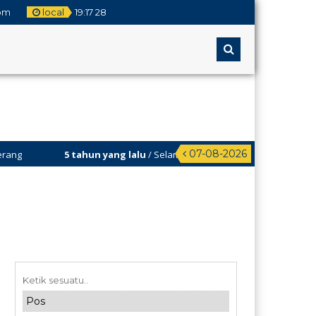
om
local
19
:
17
28
07-08-2026
5 tahun yang lalu
/ Selamat Datang di Web MA Assalamiyah