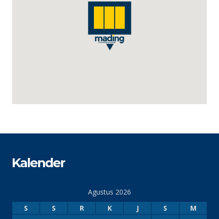
Kalender
Agustus 2026
S
S
R
K
J
S
M