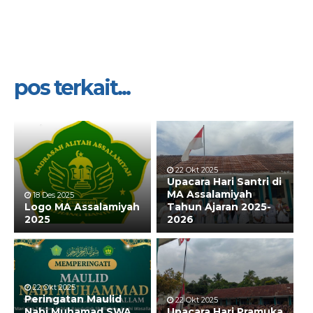
pos terkait...
22 Okt 2025
Upacara Hari Santri di
MA Assalamiyah
18 Des 2025
Logo MA Assalamiyah
Tahun Ajaran 2025-
2025
2026
22 Okt 2025
Peringatan Maulid
22 Okt 2025
Nabi Muhamad SWA
Upacara Hari Pramuka