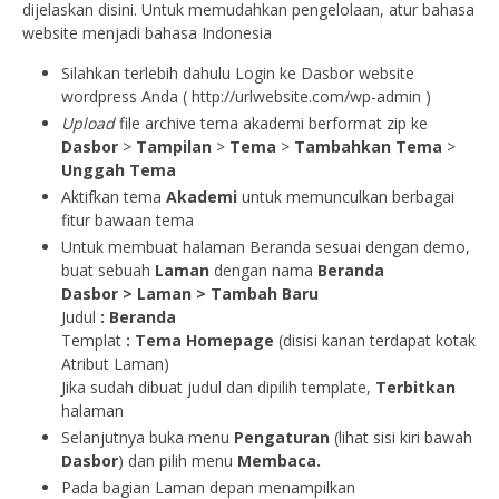
dijelaskan disini. Untuk memudahkan pengelolaan, atur bahasa
website menjadi bahasa Indonesia
Silahkan terlebih dahulu Login ke Dasbor website
wordpress Anda ( http://urlwebsite.com/wp-admin )
Upload
file archive tema akademi berformat zip ke
Dasbor
>
Tampilan
>
Tema
>
Tambahkan Tema
>
Unggah Tema
Aktifkan tema
Akademi
untuk memunculkan berbagai
fitur bawaan tema
Untuk membuat halaman Beranda sesuai dengan demo,
buat sebuah
Laman
dengan nama
Beranda
Dasbor > Laman > Tambah Baru
Judul
:
Beranda
Templat
: Tema Homepage
(disisi kanan terdapat kotak
Atribut Laman)
Jika sudah dibuat judul dan dipilih template,
Terbitkan
halaman
Selanjutnya buka menu
Pengaturan
(lihat sisi kiri bawah
Dasbor
) dan pilih menu
Membaca.
Pada bagian Laman depan menampilkan