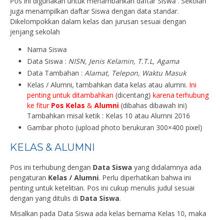
Pos ini digunakan untuk menambahkan daftar Siswa . Sekolah
juga menampilkan daftar Siswa dengan data standar.
Dikelompokkan dalam kelas dan jurusan sesuai dengan
jenjang sekolah
Nama Siswa
Data Siswa :
NISN, Jenis Kelamin, T.T.L, Agama
Data Tambahan :
Alamat, Telepon, Waktu Masuk
Kelas / Alumni, tambahkan data kelas atau alumni.
Ini
penting untuk ditambahkan
(dicentang)
karena terhubung
ke fitur
Pos Kelas
&
Alumni
(dibahas dibawah ini)
Tambahkan misal ketik : Kelas 10 atau Alumni 2016
Gambar photo (upload photo berukuran 300×400 pixel)
KELAS & ALUMNI
Pos ini terhubung dengan
Data Siswa
yang didalamnya ada
pengaturan
Kelas / Alumni
. Perlu diperhatikan bahwa ini
penting untuk ketelitian. Pos ini cukup menulis judul sesuai
dengan yang ditulis di
Data Siswa
.
Misalkan pada Data Siswa ada kelas bernama Kelas 10, maka