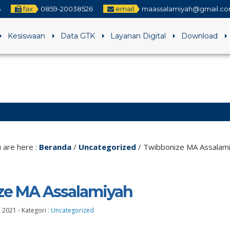
fax
0859-20038526
email
maassalamiyah@gmail.c
Kesiswaan
Data GTK
Layanan Digital
Download
 are here :
Beranda
/
Uncategorized
/
Twibbonize MA Assalam
ze MA Assalamiyah
l 2021
-
Kategori :
Uncategorized