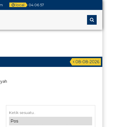
om
local
04
:
06
58
08-08-2026
iyah