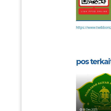
https://www.twibbon
pos terkait
18 Des 2025