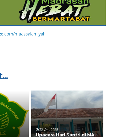
ize.com/maassalamiyah
...
22 Okt 2025
Upacara Hari Santri di MA