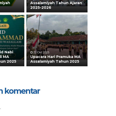
miyah
Assalamiyah Tahun Ajaran
2025-2026
id Nabi
22 Okt 2025
i MA
Upacara Hari Pramuka MA
hun 2025
Assalamiyah Tahun 2025
n komentar