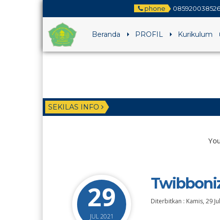
phone
085920038526
Beranda
PROFIL
Kurikulum
SEKILAS INFO
You
Twibboni
29
Diterbitkan :
Kamis, 29 Ju
JUL 2021