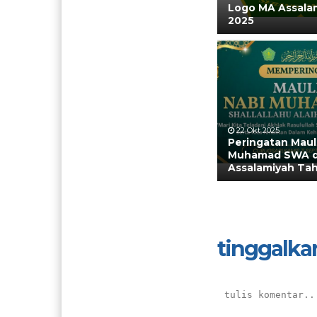
Logo MA Assala
2025
22 Okt 2025
Peringatan Maul
Muhamad SWA d
Assalamiyah Ta
tinggalka