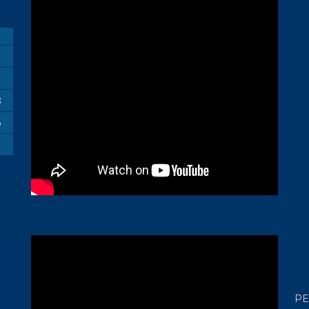
M
1
8
5
PE