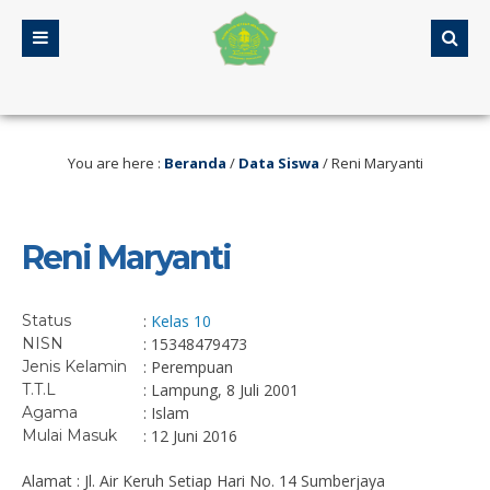
1 tahun yang lalu
/ Selamat datang di Web MA Assalamiyah Ja
You are here :
Beranda
/
Data Siswa
/
Reni Maryanti
Reni Maryanti
Status
:
Kelas 10
NISN
: 15348479473
Jenis Kelamin
: Perempuan
T.T.L
: Lampung, 8 Juli 2001
Agama
: Islam
Mulai Masuk
: 12 Juni 2016
Alamat : Jl. Air Keruh Setiap Hari No. 14 Sumberjaya