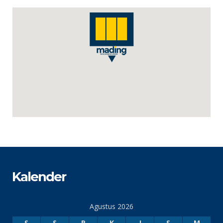
Kalender
Agustus 2026
S
S
R
K
J
S
M