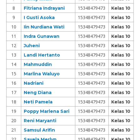
8
15348479473
Fitriana Indrayani
Kelas 10
9
15348479473
I Gusti Asoka
Kelas 10
10
15348479473
Iin Nurdiana Wati
Kelas 10
11
15348479473
Indra Gunawan
Kelas 10
12
15348479473
Juheni
Kelas 10
13
15348479473
Landi Hertanto
Kelas 10
14
15348479473
Mahmuddin
Kelas 10
15
15348479473
Marlina Waluyo
Kelas 10
16
15348479473
Nadriani
Kelas 10
17
15348479473
Neng Diana
Kelas 10
18
15348479473
Neti Pamela
Kelas 10
19
15348479473
Poppy Marlena Sari
Kelas 10
20
15348479473
Reni Maryanti
Kelas 10
21
15348479473
Samsul Arifin
Kelas 10
22
15348479473
Savela Merlyn
Kelas 10