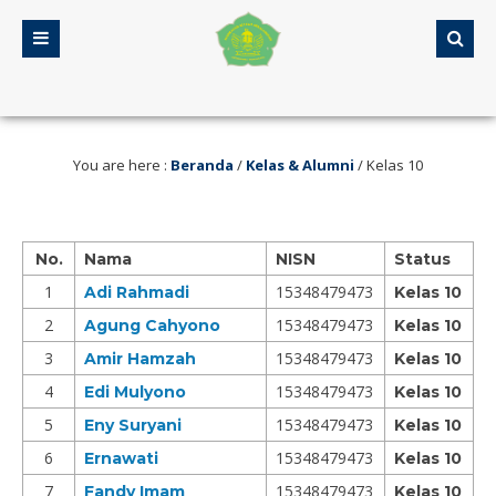
lan Serang
5 tahun yang lalu
/ Selamat Datang di Web MA Assalami
You are here :
Beranda
/
Kelas & Alumni
/
Kelas 10
No.
Nama
NISN
Status
1
15348479473
Adi Rahmadi
Kelas 10
2
15348479473
Agung Cahyono
Kelas 10
3
15348479473
Amir Hamzah
Kelas 10
4
15348479473
Edi Mulyono
Kelas 10
5
15348479473
Eny Suryani
Kelas 10
6
15348479473
Ernawati
Kelas 10
7
15348479473
Fandy Imam
Kelas 10